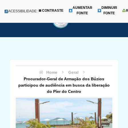
AUMENTAR
DIMINUIR
CONTRASTE
Menu
ACESSIBILIDADE:
FONTE
FONTE
Pular
para
o
conteúdo
Home
Geral
Procurador-Geral de Armação dos Búzios
participou de audiência em busca da liberação
do Píer do Centro