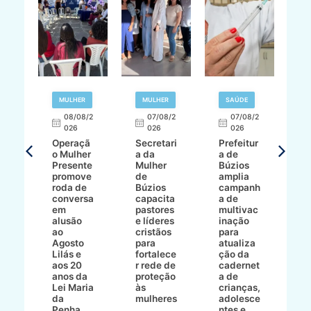
R
MULHER
MULHER
SAÚDE
E
08/08/2
07/08/2
07/08/2
026
026
026
T
Operaçã
Secretari
Prefeitur
H
o Mulher
a da
a de
p
8/2
Presente
Mulher
Búzios
w
promove
de
amplia
p
roda de
Búzios
campanh
a
tur
conversa
capacita
a de
o 
em
pastores
multivac
t
alusão
e líderes
inação
t
ré-
ao
cristãos
para
l
çõe
Agosto
para
atualiza
d
a
Lilás e
fortalece
ção da
p
a
aos 20
r rede de
cadernet
pr
s
anos da
proteção
a de
n
s"
Lei Maria
às
crianças,
e
da
mulheres
adolesce
g
aç
Penha
ntes e
r