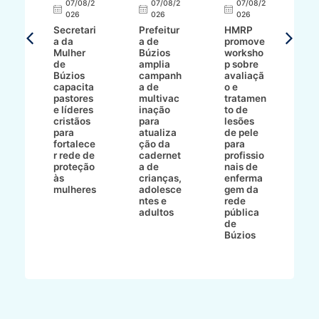
07/08/2
07/08/2
07/08/2
A
026
026
026
Secretari
Prefeitur
HMRP
A
a da
a de
promove
8/2
Mulher
Búzios
worksho
de
amplia
p sobre
a
Búzios
campanh
avaliaçã
B
e
capacita
a de
o e
p
pastores
multivac
tratamen
O
e líderes
inação
to de
a
cristãos
para
lesões
E
s
para
atualiza
de pele
il
to
fortalece
ção da
para
c
r rede de
cadernet
profissio
pa
ão
proteção
a de
nais de
ç
va
às
crianças,
enferma
a
mulheres
adolesce
gem da
d
ntes e
rede
r
-
adultos
pública
p
de
m
go
Búzios
l