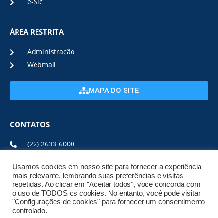
e-Sic
ÁREA RESTRITA
Administração
Webmail
MAPA DO SITE
CONTATOS
(22) 2633-6000
Usamos cookies em nosso site para fornecer a experiência
ENDEREÇO E HORÁRIO
mais relevante, lembrando suas preferências e visitas
repetidas. Ao clicar em “Aceitar todos”, você concorda com
o uso de TODOS os cookies. No entanto, você pode visitar
ESTRADA DA USINA, Nº 600 CENTRO, CEP: 28950-000
"Configurações de cookies" para fornecer um consentimento
DE SEGUNDA A SEXTA DE 08:00 ÀS 17:00
controlado.