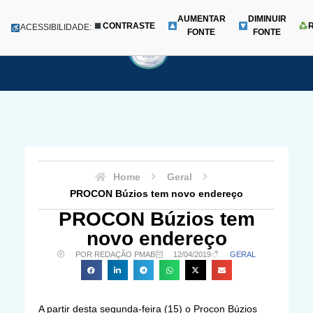
AUMENTAR
DIMINUIR
CONTRASTE
Menu
ACESSIBILIDADE:
FONTE
FONTE
Pular
para
o
conteúdo
Home
Geral
PROCON Búzios tem novo endereço
PROCON Búzios tem
novo endereço
POR REDAÇÃO PMAB
12/04/2019
GERAL
A partir desta segunda-feira (15) o Procon Búzios