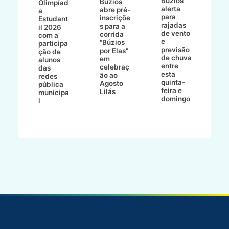
Búzios
a
Búzios
Olimpíad
a
alerta
abre pré-
a
d
para
inscriçõe
Estudant
s
rajadas
ho
s para a
il 2026
a
de vento
bo
corrida
com a
e
e
"Búzios
participa
B
previsão
ece
por Elas"
ção de
de chuva
o
em
alunos
entre
celebraç
das
esta
 e
ão ao
redes
quinta-
Agosto
pública
feira e
Lilás
municipa
domingo
l