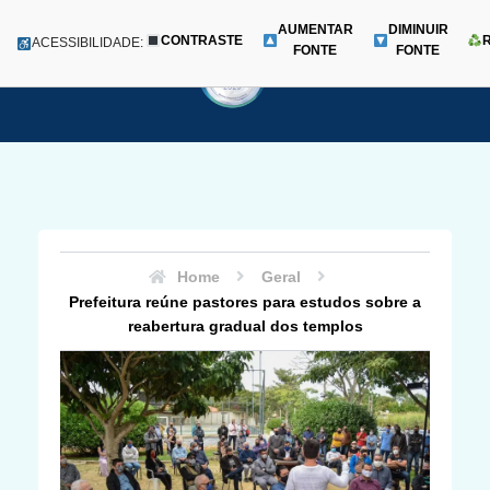
AUMENTAR
DIMINUIR
CONTRASTE
Menu
ACESSIBILIDADE:
FONTE
FONTE
Pular
para
o
conteúdo
Home
Geral
Prefeitura reúne pastores para estudos sobre a
reabertura gradual dos templos