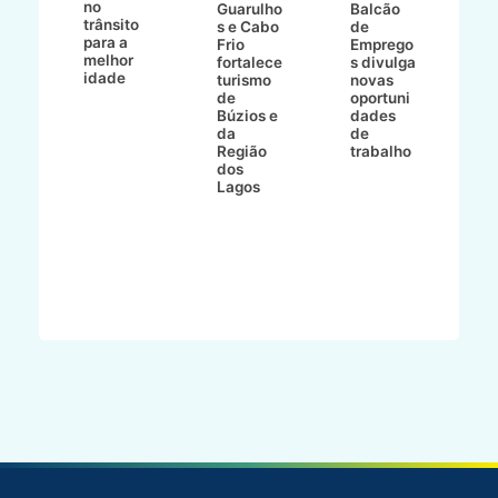
no
v
o
Guarulho
Balcão
trânsito
o
s e Cabo
de
para a
C
ro
Frio
Emprego
melhor
C
fortalece
s divulga
idade
io
turismo
novas
de
oportuni
m
Búzios e
dades
ão
da
de
Região
trabalho
ca
dos
Lagos
ên
al
o