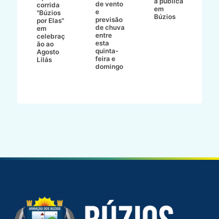
a pública
de vento
tr
corrida
em
e
p
go
"Búzios
Búzios
previsão
m
lga
por Elas"
de chuva
i
em
entre
ni
celebraç
esta
ão ao
quinta-
Agosto
feira e
ho
Lilás
domingo