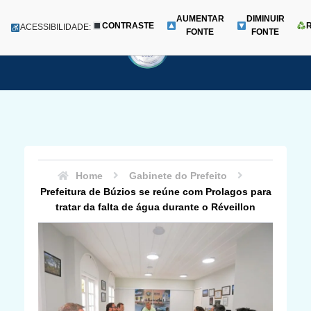
AUMENTAR
DIMINUIR
CONTRASTE
Menu
ACESSIBILIDADE:
FONTE
FONTE
Pular
para
o
conteúdo
Home
Gabinete do Prefeito
Prefeitura de Búzios se reúne com Prolagos para
tratar da falta de água durante o Réveillon