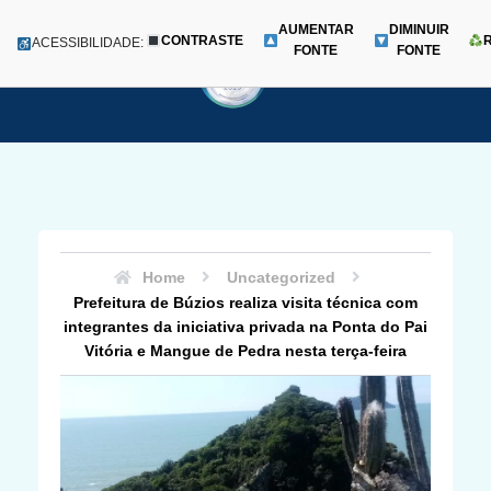
AUMENTAR
DIMINUIR
CONTRASTE
Menu
ACESSIBILIDADE:
FONTE
FONTE
Pular
para
o
conteúdo
Home
Uncategorized
Prefeitura de Búzios realiza visita técnica com
integrantes da iniciativa privada na Ponta do Pai
Vitória e Mangue de Pedra nesta terça-feira