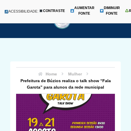
AUMENTAR
DIMINUIR
CONTRASTE
Menu
ACESSIBILIDADE:
FONTE
FONTE
Pular
para
o
conteúdo
Home
Mulher
Prefeitura de Búzios realiza o talk show “Fala
Garota” para alunos da rede municipal