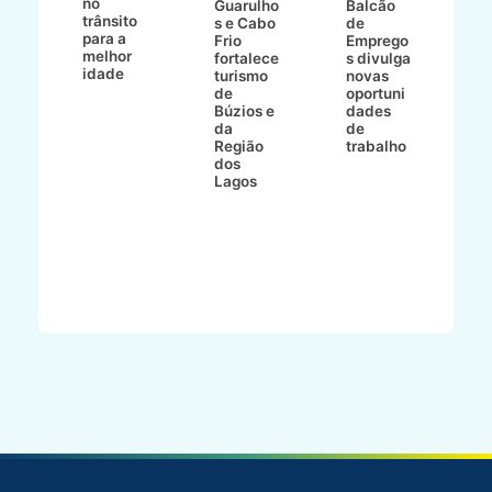
no
v
o
Guarulho
Balcão
trânsito
o
s e Cabo
de
para a
C
ro
Frio
Emprego
melhor
C
fortalece
s divulga
idade
io
turismo
novas
de
oportuni
m
Búzios e
dades
ão
da
de
Região
trabalho
ca
dos
Lagos
ên
al
o