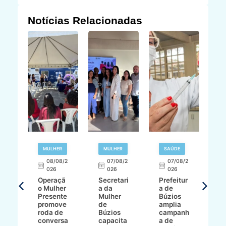
Notícias Relacionadas
R
MULHER
MULHER
SAÚDE
E
08/08/2
07/08/2
07/08/2
026
026
026
T
Operaçã
Secretari
Prefeitur
H
o Mulher
a da
a de
p
8/2
Presente
Mulher
Búzios
w
promove
de
amplia
p
roda de
Búzios
campanh
a
tur
conversa
capacita
a de
o 