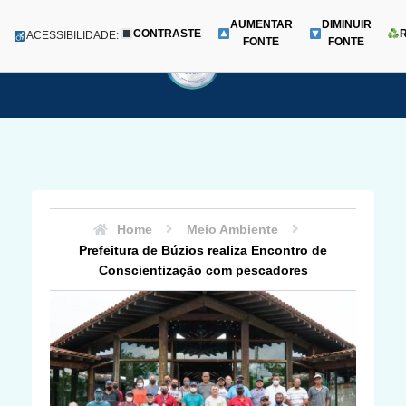
AUMENTAR
DIMINUIR
CONTRASTE
Menu
ACESSIBILIDADE:
FONTE
FONTE
Pular
para
o
conteúdo
Home
Meio Ambiente
Prefeitura de Búzios realiza Encontro de
Conscientização com pescadores