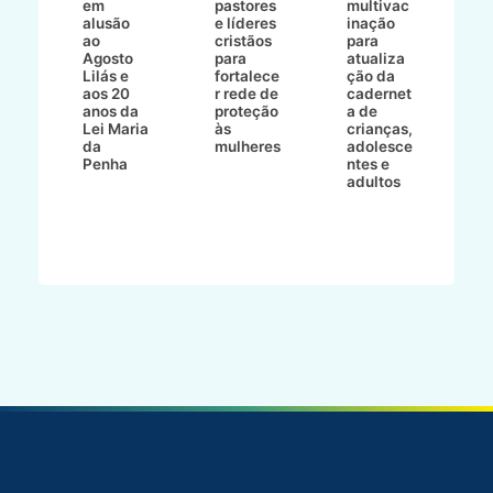
em
pastores
multivac
t
alusão
e líderes
inação
t
ré-
ao
cristãos
para
l
çõe
Agosto
para
atualiza
d
a
Lilás e
fortalece
ção da
p
a
aos 20
r rede de
cadernet
pr
s
anos da
proteção
a de
n
s"
Lei Maria
às
crianças,
e
da
mulheres
adolesce
g
aç
Penha
ntes e
r
adultos
p
o
d
B