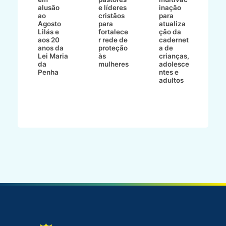
alusão
e líderes
inação
t
ré-
ao
cristãos
para
l
çõe
Agosto
para
atualiza
d
a
Lilás e
fortalece
ção da
p
a
aos 20
r rede de
cadernet
pr
s
anos da
proteção
a de
n
s"
Lei Maria
às
crianças,
e
da
mulheres
adolesce
g
aç
Penha
ntes e
r
adultos
p
o
d
B