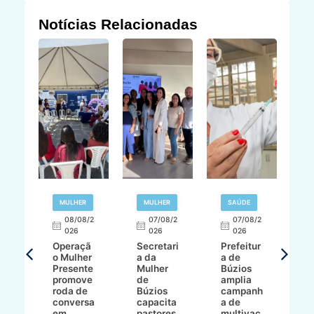
Notícias Relacionadas
R
MULHER
MULHER
SAÚDE
E
08/08/2
07/08/2
07/08/2
026
026
026
T
Operaçã
Secretari
Prefeitur
H
o Mulher
a da
a de
p
8/2
Presente
Mulher
Búzios
w
promove
de
amplia
p
roda de
Búzios
campanh
a
tur
conversa
capacita
a de
o 
em
pastores
multivac
t