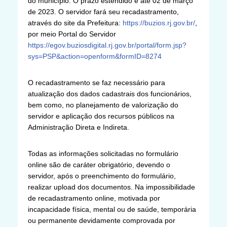
do município. O prazo estendido é até 02 de março
de 2023. O servidor fará seu recadastramento,
através do site da Prefeitura:
https://buzios.rj.gov.br/
,
por meio Portal do Servidor
https://egov.buziosdigital.rj.gov.br/portal/form.jsp?
sys=PSP&action=openform&formID=8274
O recadastramento se faz necessário para
atualização dos dados cadastrais dos funcionários,
bem como, no planejamento de valorização do
servidor e aplicação dos recursos públicos na
Administração Direta e Indireta.
Todas as informações solicitadas no formulário
online são de caráter obrigatório, devendo o
servidor, após o preenchimento do formulário,
realizar upload dos documentos. Na impossibilidade
de recadastramento online, motivada por
incapacidade física, mental ou de saúde, temporária
ou permanente devidamente comprovada por