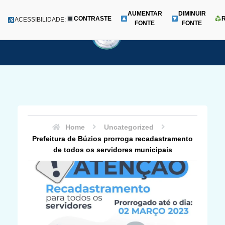
AUMENTAR
DIMINUIR
CONTRASTE
Menu
ACESSIBILIDADE:
FONTE
FONTE
Pular
para
o
conteúdo
Home
Uncategorized
Prefeitura de Búzios prorroga recadastramento
de todos os servidores municipais