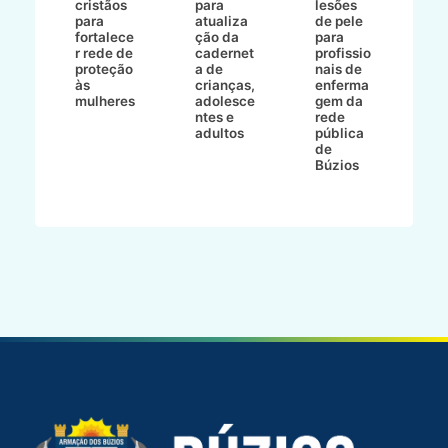
cristãos
para
lesões
E
s
para
atualiza
de pele
il
to
fortalece
ção da
para
c
r rede de
cadernet
profissio
pa
ão
proteção
a de
nais de
ç
va
às
crianças,
enferma
a
mulheres
adolesce
gem da
d
ntes e
rede
r
-
adultos
pública
p
de
m
go
Búzios
l