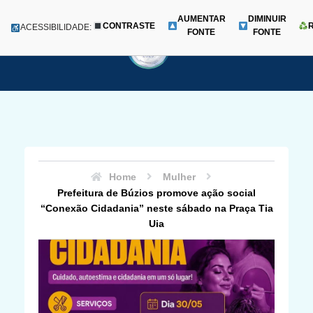
AUMENTAR
DIMINUIR
CONTRASTE
Menu
ACESSIBILIDADE:
FONTE
FONTE
Pular
para
o
conteúdo
Home
Mulher
Prefeitura de Búzios promove ação social
“Conexão Cidadania” neste sábado na Praça Tia
Uia