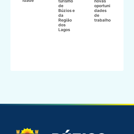
idade
io
turismo
novas
de
oportuni
m
Búzios e
dades
ão
da
de
Região
trabalho
ca
dos
Lagos
ên
al
o