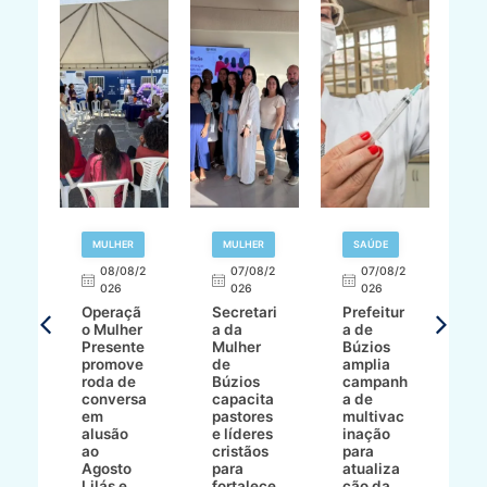
R
MULHER
MULHER
SAÚDE
E
08/08/2
07/08/2
07/08/2
026
026
026
T
Operaçã
Secretari
Prefeitur
H
o Mulher
a da
a de
p
8/2
Presente
Mulher
Búzios
w
promove
de
amplia
p
roda de
Búzios
campanh
a
tur
conversa
capacita
a de
o 
em
pastores
multivac
t
alusão
e líderes
inação
t
ré-
ao
cristãos
para
l
çõe
Agosto
para
atualiza
d
a
Lilás e
fortalece
ção da
p