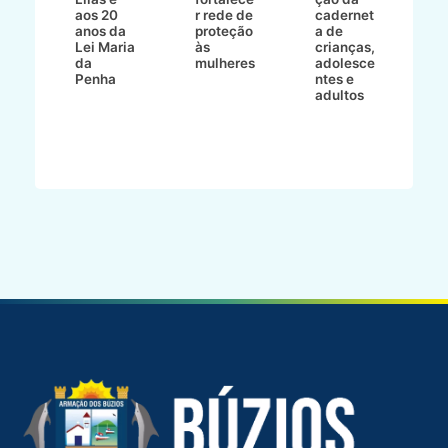
a
aos 20
r rede de
cadernet
pr
s
anos da
proteção
a de
n
s"
Lei Maria
às
crianças,
e
da
mulheres
adolesce
g
aç
Penha
ntes e
r
adultos
p
o
d
B