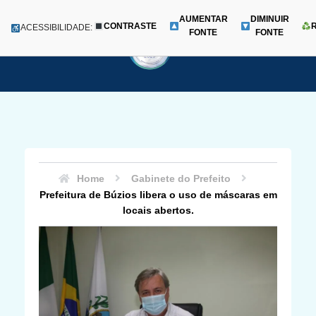
AUMENTAR
DIMINUIR
CONTRASTE
Menu
ACESSIBILIDADE:
FONTE
FONTE
Pular
para
o
conteúdo
Home
Gabinete do Prefeito
Prefeitura de Búzios libera o uso de máscaras em
locais abertos.