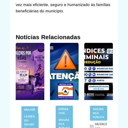
vez mais eficiente, seguro e humanizado às famílias
beneficiárias do município.
Notícias Relacionadas
V
DEFESA
SEGURA
MULHER
N
CIVIL
NÇA
LAZER E
PÚBLICA
SEGURA
DO
,
NÇA
06/08/2
ESPORT
L
S
PÚBLICA