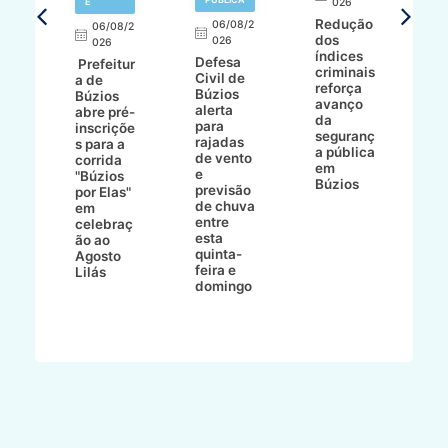
E
026
a
Redução
06/08/2
06/08/2
I
dos
026
8/2
026
p
índices
Defesa
p
Prefeitur
criminais
Civil de
s
a de
reforça
Búzios
c
ív
Búzios
avanço
alerta
a
abre pré-
da
para
s
:
inscriçõe
seguranç
rajadas
n
s para a
a pública
de vento
tr
corrida
em
e
p
go
"Búzios
Búzios
previsão
m
lga
por Elas"
de chuva
i
em
entre
ni
celebraç
esta
ão ao
quinta-
Agosto
feira e
ho
Lilás
domingo