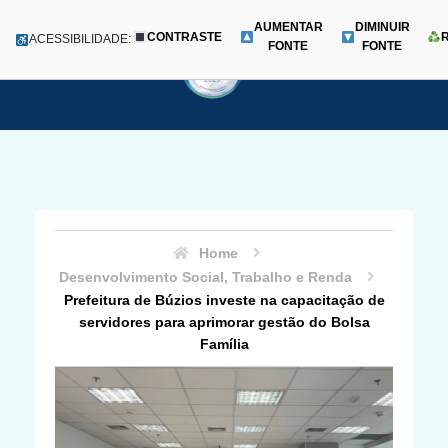
AUMENTAR
DIMINUIR
CONTRASTE
Menu
ACESSIBILIDADE:
FONTE
FONTE
Pular
para
o
conteúdo
Home
Desenvolvimento Social, Trabalho e Renda
Prefeitura de Búzios investe na capacitação de
servidores para aprimorar gestão do Bolsa
Família