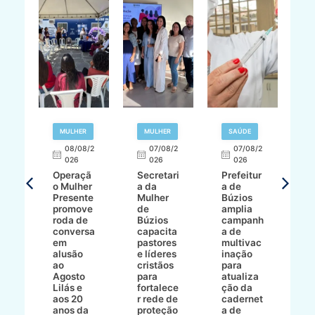
R
MULHER
MULHER
SAÚDE
E
08/08/2
07/08/2
07/08/2
026
026
026
T
Operaçã
Secretari
Prefeitur
H
o Mulher
a da
a de
p
8/2
Presente
Mulher
Búzios
w
promove
de
amplia
p
roda de
Búzios
campanh
a
tur
conversa
capacita
a de
o 
em
pastores
multivac
t
alusão
e líderes
inação
t
ré-
ao
cristãos
para
l
çõe
Agosto
para
atualiza
d
a
Lilás e
fortalece
ção da
p
a
aos 20
r rede de
cadernet
pr
s
anos da
proteção
a de
n
s"