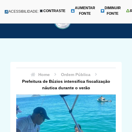
AUMENTAR
DIMINUIR
CONTRASTE
Menu
ACESSIBILIDADE:
FONTE
FONTE
Pular
para
o
conteúdo
Home
Ordem Pública
Prefeitura de Búzios intensifica fiscalização
náutica durante o verão