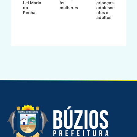
Lei Maria
às
crianças,
e
da
mulheres
adolesce
g
aç
Penha
ntes e
r
adultos
p
o
d
B