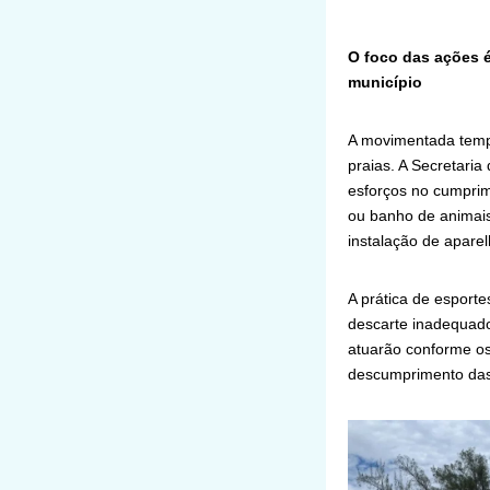
O foco das ações 
município
A movimentada tempo
praias. A Secretari
esforços no cumprim
ou banho de animai
instalação de apare
A prática de esporte
descarte inadequado
atuarão conforme os
descumprimento das 