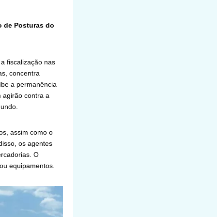
o de Posturas do
a fiscalização nas
as, concentra
oíbe a permanência
agirão contra a
gundo.
ados, assim como o
disso, os agentes
ercadorias. O
 ou equipamentos.