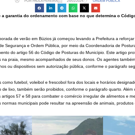
POR PAULA PEREIRA
25/01/2024
ORDEM PÚBLICA
é a garantia do ordenamento com base no que determina o Códig
rada de verão em Búzios já começou levando a Prefeitura a reforçar 
a de Segurança e Ordem Pública, por meio da Coordenadoria de Postur
ento do artigo 56 do Código de Posturas do Município. Este artigo pr
s na praia, mesmo acompanhados de seus donos. Os agentes também 
lhos ou dispositivos sem autorização pública, conforme o parágrafo se
s como futebol, voleibol e frescobol fora dos locais e horários design
 de lixo, também serão proibidos, conforme o parágrafo quarto. Além 
 artigos 57 e 58 para combater o comércio irregular de alimentos e m
normas municipais pode resultar na apreensão de animais, produtos