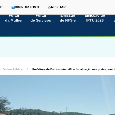
TE
DIMINUIR FONTE
RESETAR
Portal
Portal
Emissão
Emissão de
da Mulher
de Serviços
de NFS-e
IPTU 2026
Ordem Pública
Prefeitura de Búzios intensifica fiscalização nas praias com 