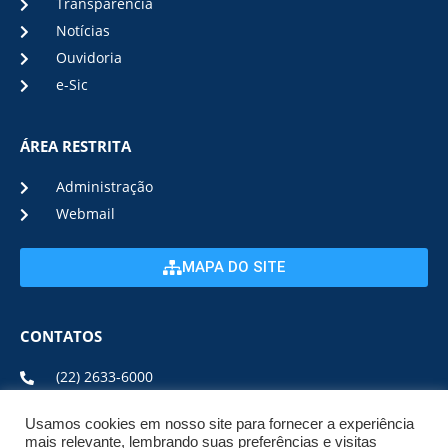
Transparência
Notícias
Ouvidoria
e-Sic
ÁREA RESTRITA
Administração
Webmail
MAPA DO SITE
CONTATOS
(22) 2633-6000
Usamos cookies em nosso site para fornecer a experiência
ENDEREÇO E HORÁRIO
mais relevante, lembrando suas preferências e visitas