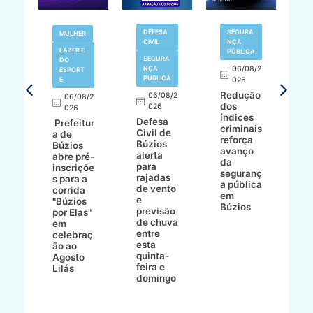
V
DEFESA
SEGURA
MULHER
N
CIVIL
NÇA
LAZER E
PÚBLICA
SEGURA
DO
,
NÇA
06/08/2
ESPORT
L
S
PÚBLICA
E
026
a
Redução
06/08/2
06/08/2
I
dos
026
8/2
026
p
índices
Defesa
p
Prefeitur
criminais
Civil de
s
a de
reforça
Búzios
c
ív
Búzios
avanço
alerta
a
abre pré-
da
para
s
:
inscriçõe
seguranç
rajadas
n
s para a
a pública
de vento
tr
corrida
em
e
p
go
"Búzios
Búzios
previsão
m
lga
por Elas"
de chuva
i
em
entre
ni
celebraç
esta
ão ao
quinta-
Agosto
feira e
ho
Lilás
domingo