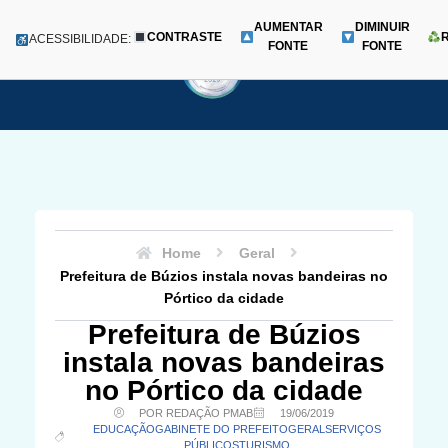
AUMENTAR
DIMINUIR
CONTRASTE
Menu
ACESSIBILIDADE:
FONTE
FONTE
Pular
para
o
conteúdo
Home
Geral
Prefeitura de Búzios instala novas bandeiras no
Pórtico da cidade
Prefeitura de Búzios
instala novas bandeiras
no Pórtico da cidade
POR REDAÇÃO PMAB
19/06/2019
EDUCAÇÃO
GABINETE DO PREFEITO
GERAL
SERVIÇOS
PÚBLICOS
TURISMO