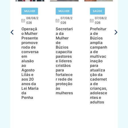
R
MULHER
MULHER
SAÚDE
E
08/08/2
07/08/2
07/08/2
026
026
026
T
Operaçã
Secretari
Prefeitur
H
o Mulher
a da
a de
p
8/2
Presente
Mulher
Búzios
w
promove
de
amplia
p
roda de
Búzios
campanh
a
tur
conversa
capacita
a de
o 
em
pastores
multivac
t
alusão
e líderes
inação
t
ré-
ao
cristãos
para
l
çõe
Agosto
para
atualiza
d
a
Lilás e
fortalece
ção da
p
a
aos 20
r rede de
cadernet
pr
s
anos da
proteção
a de
n
s"
Lei Maria
às
crianças,
e
da
mulheres
adolesce
g
aç
Penha
ntes e
r
adultos
p
o
d
B