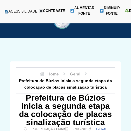
AUMENTAR
DIMINUIR
CONTRASTE
Menu
ACESSIBILIDADE:
FONTE
FONTE
Pular
para
o
conteúdo
Home
Geral
Prefeitura de Búzios inicia a segunda etapa da
colocação de placas sinalização turística
Prefeitura de Búzios
inicia a segunda etapa
da colocação de placas
sinalização turística
POR REDAÇÃO PMAB
27/03/2019
GERAL