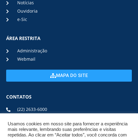
Notícias
Ouvidoria
e-Sic
ÁREA RESTRITA
Administração
Webmail
MAPA DO SITE
CONTATOS
(22) 2633-6000
Usamos cookies em nosso site para fornecer a experiência
ENDEREÇO E HORÁRIO
mais relevante, lembrando suas preferências e visitas
repetidas. Ao clicar em “Aceitar todos”, você concorda com