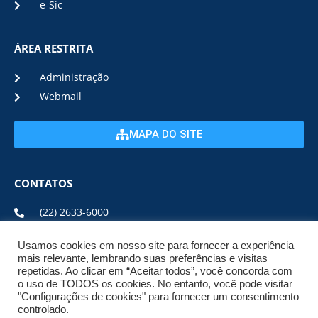
e-Sic
ÁREA RESTRITA
Administração
Webmail
MAPA DO SITE
CONTATOS
(22) 2633-6000
Usamos cookies em nosso site para fornecer a experiência
ENDEREÇO E HORÁRIO
mais relevante, lembrando suas preferências e visitas
repetidas. Ao clicar em “Aceitar todos”, você concorda com
o uso de TODOS os cookies. No entanto, você pode visitar
ESTRADA DA USINA, Nº 600 CENTRO, CEP: 28950-000
"Configurações de cookies" para fornecer um consentimento
DE SEGUNDA A SEXTA DE 08:00 ÀS 17:00
controlado.