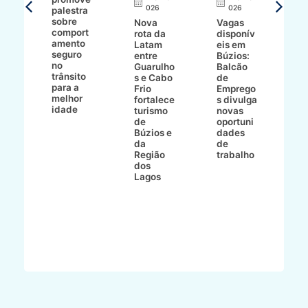
026
026
palestra
o
sobre
r
Nova
Vagas
comport
n
e
rota da
disponív
amento
e
o
Latam
eis em
seguro
e
entre
Búzios:
no
v
o
Guarulho
Balcão
trânsito
o
s e Cabo
de
para a
C
ro
Frio
Emprego
melhor
C
fortalece
s divulga
idade
io
turismo
novas
de
oportuni
m
Búzios e
dades
ão
da
de
Região
trabalho
ca
dos
Lagos
ên
al
o