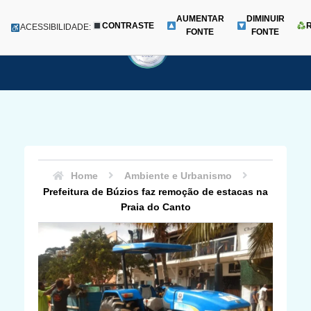
AUMENTAR
DIMINUIR
CONTRASTE
Menu
ACESSIBILIDADE:
FONTE
FONTE
Pular
para
o
conteúdo
Home
Ambiente e Urbanismo
Prefeitura de Búzios faz remoção de estacas na
Praia do Canto