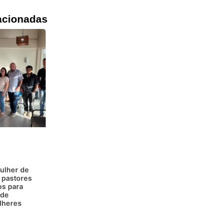
ulher de
 pastores
os para
 de
lheres