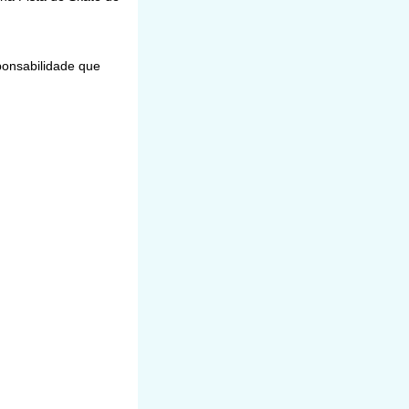
ponsabilidade que
ôlei Masculino,
a-feira (05), na
s Pescadores, nº.