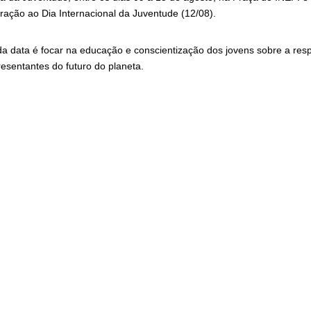
ção ao Dia Internacional da Juventude (12/08).
 da data é focar na educação e conscientização dos jovens sobre a res
sentantes do futuro do planeta.
ersas atividades, dentre elas: Fut 7 Masculino, Futsal Feminino, Futev
m das batalhas de MC’S (sem inscrição) na pista de skate de Geribá.
tividades esportivas, é necessário fazer a inscrição até a próxima quint
de Desenvolvimento Social, Trabalho e Renda, que fica na Travessa do
nte à Praça Santos Dumont), das 8h às 17h.