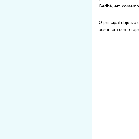
Geribá, em comemora
O principal objetivo
assumem como repre
Serão realizadas div
Futevôlei Misto, alé
Para participar das a
sede da Secretaria 
111, Centro (em fre