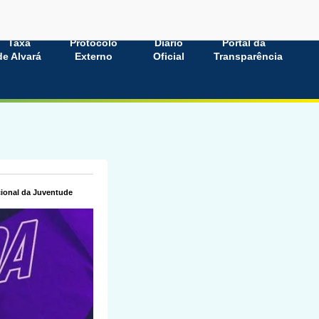
Taxa
Protocolo
Diário
Portal da
de Alvará
Externo
Oficial
Transparência
cional da Juventude