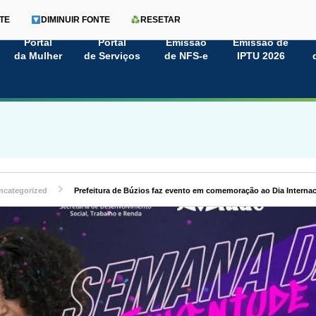
TE
DIMINUIR FONTE
RESETAR
Portal
Portal
Emissão
Emissão de
da Mulher
de Serviços
de NFS-e
IPTU 2026
ncategorized
Prefeitura de Búzios faz evento em comemoração ao Dia Interna