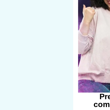
Pr
come