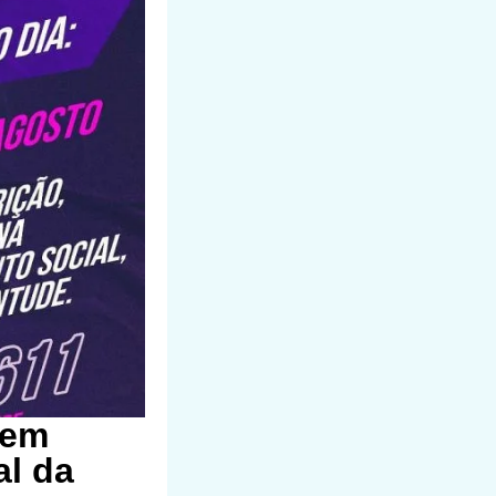
 em
al da