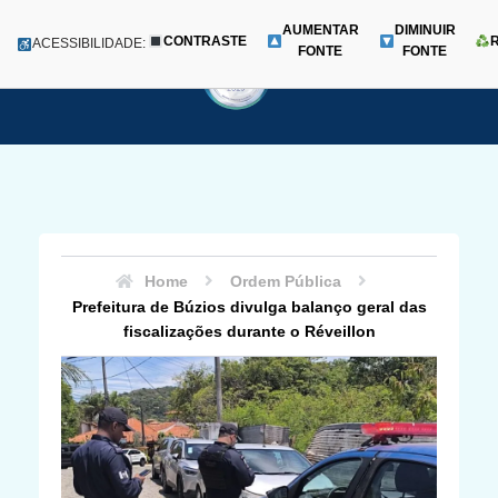
AUMENTAR
DIMINUIR
CONTRASTE
Menu
ACESSIBILIDADE:
FONTE
FONTE
Pular
para
o
conteúdo
Home
Ordem Pública
Prefeitura de Búzios divulga balanço geral das
fiscalizações durante o Réveillon