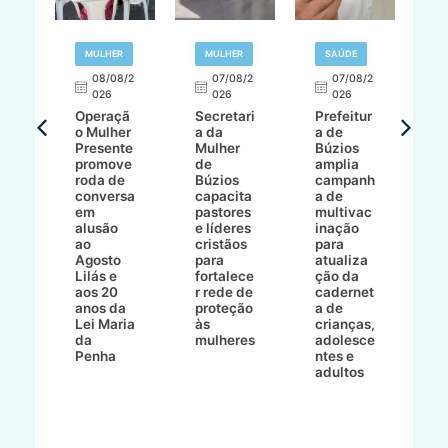
R
MULHER
MULHER
SAÚDE
E
08/08/2
07/08/2
07/08/2
026
026
026
T
Operaçã
Secretari
Prefeitur
H
o Mulher
a da
a de
p
8/2
Presente
Mulher
Búzios
w
promove
de
amplia
p
roda de
Búzios
campanh
a
tur
conversa
capacita
a de
o 
em
pastores
multivac
t
alusão
e líderes
inação
t
ré-
ao
cristãos
para
l
çõe
Agosto
para
atualiza
d
a
Lilás e
fortalece
ção da
p
a
aos 20
r rede de
cadernet
pr
s
anos da
proteção
a de
n
s"
Lei Maria
às
crianças,
e
da
mulheres
adolesce
g
aç
Penha
ntes e
r
adultos
p
o
d
B