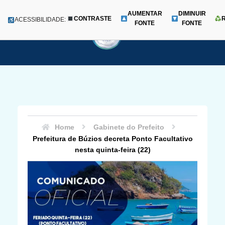
AUMENTAR
DIMINUIR
CONTRASTE
Menu
ACESSIBILIDADE:
FONTE
FONTE
Pular
para
o
conteúdo
Home
Gabinete do Prefeito
Prefeitura de Búzios decreta Ponto Facultativo
nesta quinta-feira (22)