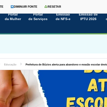
TE
DIMINUIR FONTE
RESETAR
Portal
Portal
Emissão
Emissão de
da Mulher
de Serviços
de NFS-e
IPTU 2026
Educação
Prefeitura de Búzios alerta para abandono e evasão escolar dev