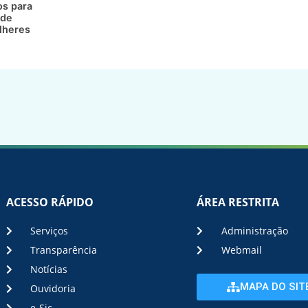
os para
 de
lheres
ACESSO RÁPIDO
ÁREA RESTRITA
Serviços
Administração
Transparência
Webmail
Notícias
MAPA DO SIT
Ouvidoria
e-Sic