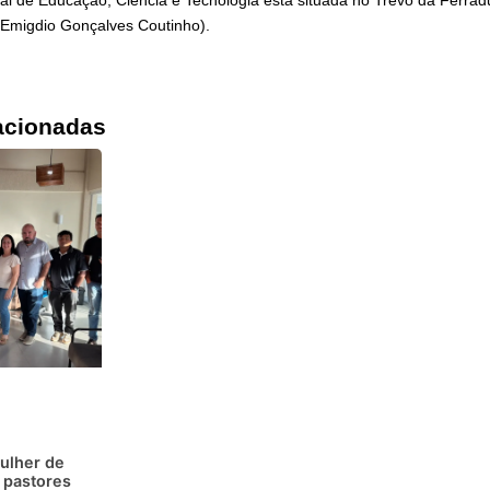
al de Educação, Ciência e Tecnologia está situada no Trevo da Ferradu
 Emigdio Gonçalves Coutinho).
acionadas
ulher de
 pastores