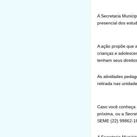
A Secretaria Munici
presencial dos estu
A ação propõe que a 
crianças e adolesce
tenham seus direitos
As atividades pedag
retirada nas unidade
Caso você conheça a
próxima, ou a Secre
SEME (22) 99862-18