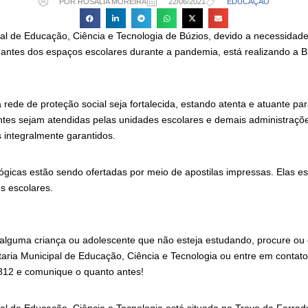
POR ROSÁLIA MOREIRA
22/06/2021
EDUCAÇÃO
pal de Educação, Ciência e Tecnologia de Búzios, devido a necessidad
dantes dos espaços escolares durante a pandemia, está realizando a Bu
rede de proteção social seja fortalecida, estando atenta e atuante pa
ntes sejam atendidas pelas unidades escolares e demais administraçõe
 integralmente garantidos.
ógicas estão sendo ofertadas por meio de apostilas impressas. Elas es
s escolares.
lguma criança ou adolescente que não esteja estudando, procure ou 
taria Municipal de Educação, Ciência e Tecnologia ou entre em contat
12 e comunique o quanto antes!