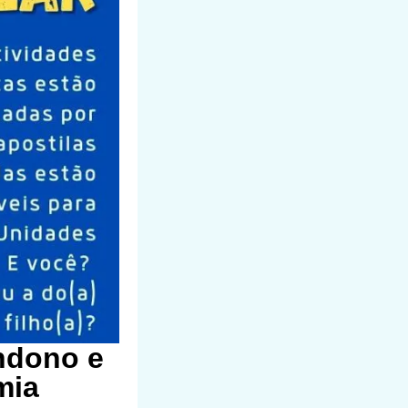
andono e
mia