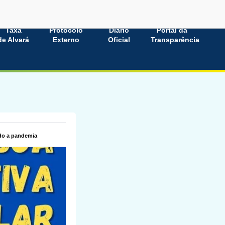
Taxa
Protocolo
Diário
Portal da
de Alvará
Externo
Oficial
Transparência
ido a pandemia