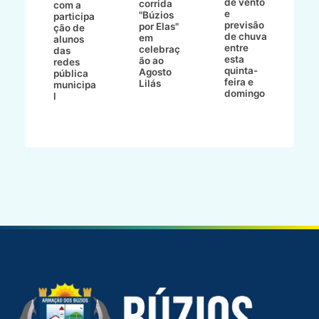
de vento
bo
corrida
com a
e
e
"Búzios
participa
B
previsão
ece
por Elas"
ção de
de chuva
o
em
alunos
entre
celebraç
das
esta
 e
ão ao
redes
quinta-
Agosto
pública
feira e
Lilás
municipa
domingo
l