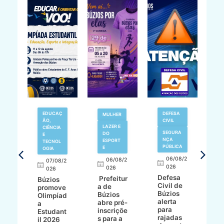
EDUCAÇ
DEFESA
MULHER
ÃO,
CIVIL
LAZER E
V
CIÊNCIA
SEGURA
DO
N
E
NÇA
ESPORT
TECNOL
PÚBLICA
E
OGIA
R
06/08/2
06/08/2
07/08/2
d
026
8/2
026
026
í
Defesa
Prefeitur
Búzios
c
Civil de
a de
promove
r
Búzios
a
Búzios
Olimpíad
a
alerta
abre pré-
a
d
para
inscriçõe
Estudant
s
rajadas
ho
s para a
il 2026
a