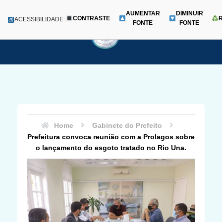
AUMENTAR
DIMINUIR
CONTRASTE
Menu
ACESSIBILIDADE:
FONTE
FONTE
Pular
para
o
conteúdo
Home
Gabinete do Prefeito
Prefeitura convoca reunião com a Prolagos sobre
o lançamento do esgoto tratado no Rio Una.