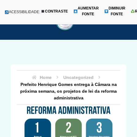
AUMENTAR
DIMINUIR
CONTRASTE
Menu
ACESSIBILIDADE:
FONTE
FONTE
Pular
para
o
conteúdo
Home
Uncategorized
Prefeito Henrique Gomes entrega à Câmara na
próxima semana, os projetos de lei da reforma
administrativa