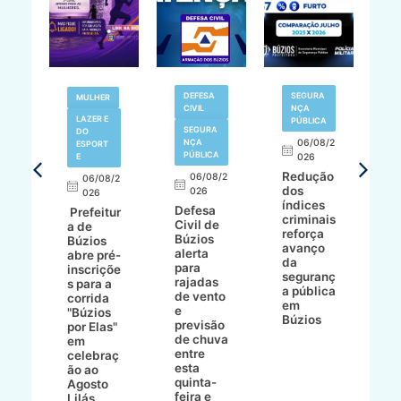
V
DEFESA
SEGURA
MULHER
N
CIVIL
NÇA
LAZER E
PÚBLICA
SEGURA
DO
,
NÇA
06/08/2
ESPORT
L
S
PÚBLICA
E
026
a
Redução
06/08/2
06/08/2
I
dos
026
8/2
026
p
índices
Defesa
p
Prefeitur
criminais
Civil de
s
a de
reforça
Búzios
c
ív
Búzios
avanço
alerta
a
abre pré-
da
para
s
:
inscriçõe
seguranç
rajadas
n
s para a
a pública
de vento
tr
corrida
em
e
p
go
"Búzios
Búzios
previsão
m
lga
por Elas"
de chuva
i
em
entre
ni
celebraç
esta
ão ao
quinta-
Agosto
feira e
ho
Lilás