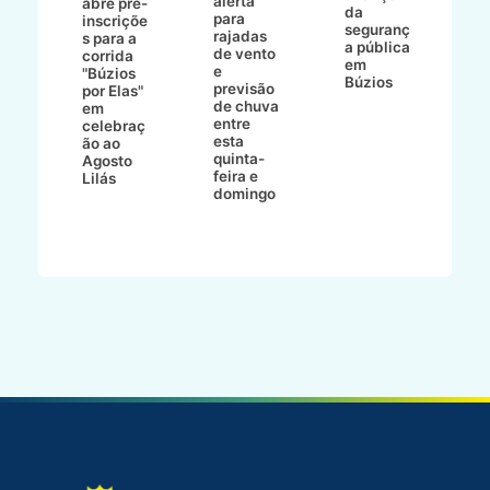
alerta
a
abre pré-
da
para
s
:
inscriçõe
seguranç
rajadas
n
s para a
a pública
de vento
tr
corrida
em
e
p
go
"Búzios
Búzios
previsão
m
lga
por Elas"
de chuva
i
em
entre
ni
celebraç
esta
ão ao
quinta-
Agosto
feira e
ho
Lilás
domingo