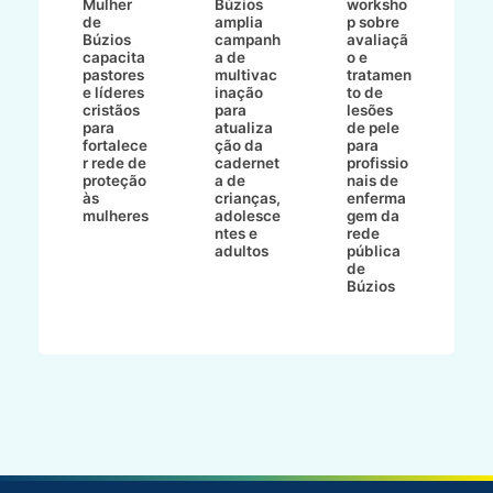
Mulher
Búzios
worksho
de
amplia
p sobre
a
Búzios
campanh
avaliaçã
B
e
capacita
a de
o e
p
pastores
multivac
tratamen
O
e líderes
inação
to de
a
cristãos
para
lesões
E
s
para
atualiza
de pele
il
to
fortalece
ção da
para
c
r rede de
cadernet
profissio
pa
ão
proteção
a de
nais de
ç
va
às
crianças,
enferma
a
mulheres
adolesce
gem da
d
ntes e
rede
r
-
adultos
pública
p
de
m
go
Búzios
l