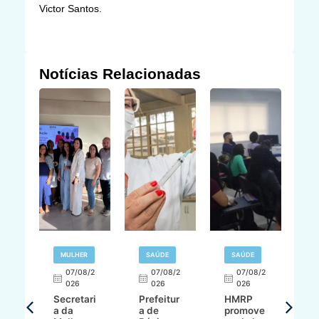
Victor Santos.
Notícias Relacionadas
MULHER
SAÚDE
SAÚDE
07/08/2
07/08/2
07/08/2
A
026
026
026
Secretari
Prefeitur
HMRP
A
a da
a de
promove
8/2