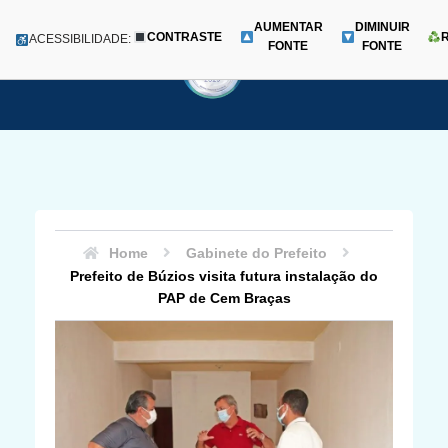
AUMENTAR
DIMINUIR
CONTRASTE
Menu
ACESSIBILIDADE:
FONTE
FONTE
Pular
para
o
conteúdo
Home
Gabinete do Prefeito
Prefeito de Búzios visita futura instalação do
PAP de Cem Braças