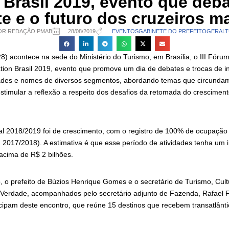
a Brasil 2019, evento que deba
e e o futuro dos cruzeiros m
OR REDAÇÃO PMAB
28/08/2019
EVENTOS
GABINETE DO PREFEITO
GERAL
T
28) acontece na sede do Ministério do Turismo, em Brasília, o III Fóru
iation Brasil 2019, evento que promove um dia de debates e trocas de
ades e nomes de diversos segmentos, abordando temas que circundam
 estimular a reflexão a respeito dos desafios da retomada do cresciment
l 2018/2019 foi de crescimento, com o registro de 100% de ocupação n
2017/2018). A estimativa é que esse período de atividades tenha um 
acima de R$ 2 bilhões.
, o prefeito de Búzios Henrique Gomes e o secretário de Turismo, Cult
e Verdade, acompanhados pelo secretário adjunto de Fazenda, Rafael 
cipam deste encontro, que reúne 15 destinos que recebem transatlântic