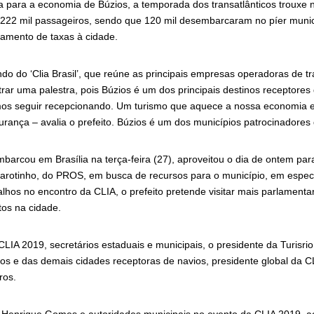
 para a economia de Búzios, a temporada dos transatlânticos trouxe n
222 mil passageiros, sendo que 120 mil desembarcaram no píer munic
amento de taxas à cidade.
do do ‘Clia Brasil’, que reúne as principais empresas operadoras de tr
trar uma palestra, pois Búzios é um dos principais destinos receptores
mos seguir recepcionando. Um turismo que aquece a nossa economia
rança – avalia o prefeito. Búzios é um dos municípios patrocinadores
arcou em Brasília na terça-feira (27), aproveitou o dia de ontem par
arotinho, do PROS, em busca de recursos para o município, em especi
lhos no encontro da CLIA, o prefeito pretende visitar mais parlamenta
os na cidade.
CLIA 2019, secretários estaduais e municipais, o presidente da Turisr
os e das demais cidades receptoras de navios, presidente global da C
iros.