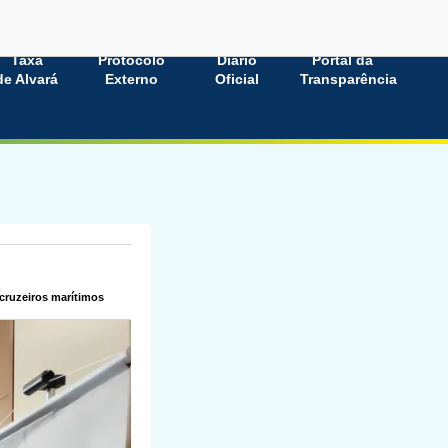
Taxa
Protocolo
Diário
Portal da
de Alvará
Externo
Oficial
Transparência
 cruzeiros marítimos