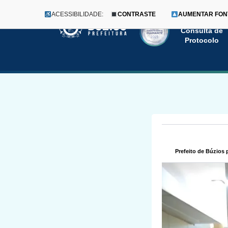
ACESSIBILIDADE:
CONTRASTE
AUMENTAR FON
Menu
Pular
Consulta de
Protocolo
para
o
conteúdo
Prefeito de Búzios 