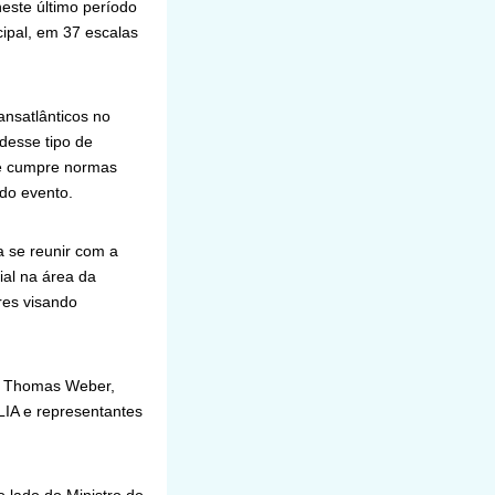
este último período
ipal, em 37 escalas
ansatlânticos no
 desse tipo de
 e cumpre normas
 do evento.
a se reunir com a
al na área da
res visando
io Thomas Weber,
LIA e representantes