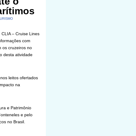
te o
arítimos
URISMO
m CLIA – Cruise Lines
 informações com
 os cruzeiros no
o desta atividade
os leitos ofertados
impacto na
ura e Patrimônio
Fonteneles e pelo
os no Brasil.