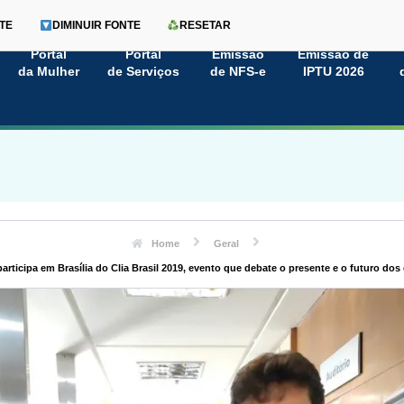
TE
DIMINUIR FONTE
RESETAR
Portal
Portal
Emissão
Emissão de
da Mulher
de Serviços
de NFS-e
IPTU 2026
Home
Geral
participa em Brasília do Clia Brasil 2019, evento que debate o presente e o futuro dos