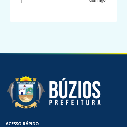
domingo
l
ACESSO RÁPIDO