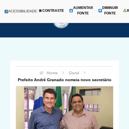
AUMENTAR
DIMINUIR
CONTRASTE
Menu
ACESSIBILIDADE:
FONTE
FONTE
Pular
para
o
conteúdo
Home
Geral
Prefeito André Granado nomeia novo secretário