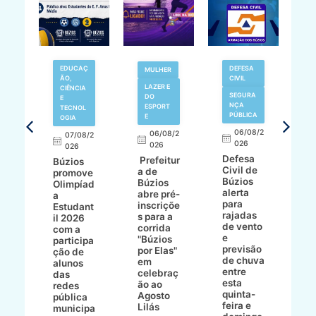
EDUCAÇ
DEFESA
MULHER
ÃO,
CIVIL
LAZER E
V
CIÊNCIA
SEGURA
DO
N
E
NÇA
ESPORT
TECNOL
PÚBLICA
E
OGIA
R
06/08/2
06/08/2
07/08/2
d
026
8/2
026
026
í
Defesa
Prefeitur
Búzios
c
Civil de
a de
promove
r
Búzios
a
Búzios
Olimpíad
a
alerta
abre pré-
a
d
para
inscriçõe
Estudant
s
rajadas
ho
s para a
il 2026
a
de vento
bo
corrida
com a
e
e
"Búzios
participa
B
previsão
ece
por Elas"
ção de
de chuva
o
em
alunos
entre
celebraç
das
esta
 e
ão ao
redes
quinta-
Agosto
pública
feira e
Lilás
municipa