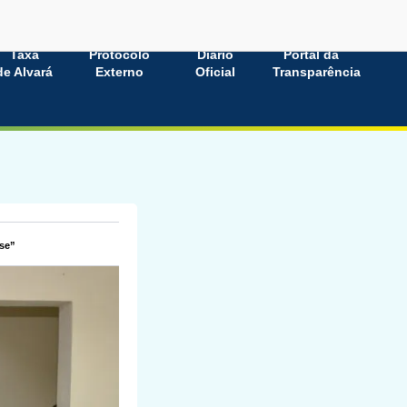
Taxa
Protocolo
Diário
Portal da
de Alvará
Externo
Oficial
Transparência
ise”