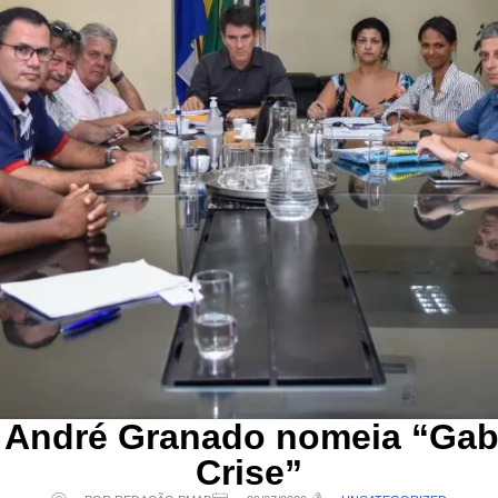
o André Granado nomeia “Gab
Crise”