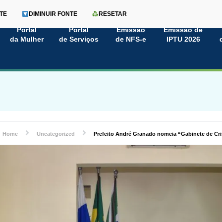
TE
DIMINUIR FONTE
RESETAR
Portal
Portal
Emissão
Emissão de
da Mulher
de Serviços
de NFS-e
IPTU 2026
Home
Uncategorized
Prefeito André Granado nomeia “Gabinete de Cr