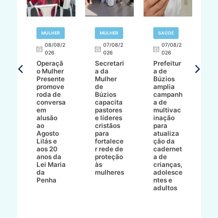
R
MULHER
MULHER
SAÚDE
E
08/08/2
07/08/2
07/08/2
026
026
026
T
Operaçã
Secretari
Prefeitur
H
o Mulher
a da
a de
p
8/2
Presente
Mulher
Búzios
w
promove
de
amplia
p
roda de
Búzios
campanh
a
tur
conversa
capacita
a de
o 
em
pastores
multivac
t
alusão
e líderes
inação
t
ré-
ao
cristãos
para
l
çõe
Agosto
para
atualiza
d
a
Lilás e
fortalece
ção da
p
a
aos 20
r rede de
cadernet
pr
s
anos da
proteção
a de
n
s"
Lei Maria
às
crianças,
e
da
mulheres
adolesce
g
aç
Penha
ntes e
r
adultos
p
o
d
B