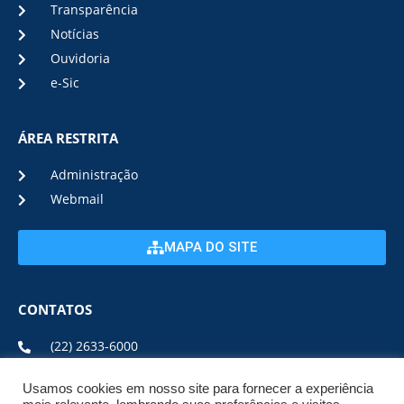
Transparência
Notícias
Ouvidoria
e-Sic
ÁREA RESTRITA
Administração
Webmail
MAPA DO SITE
CONTATOS
(22) 2633-6000
Usamos cookies em nosso site para fornecer a experiência
ENDEREÇO E HORÁRIO