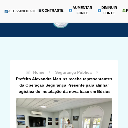
AUMENTAR
DIMINUIR
CONTRASTE
Menu
ACESSIBILIDADE:
FONTE
FONTE
Pular
para
o
conteúdo
Home
Segurança Pública
Prefeito Alexandre Martins recebe representantes
da Operação Segurança Presente para alinhar
logística de instalação da nova base em Búzios