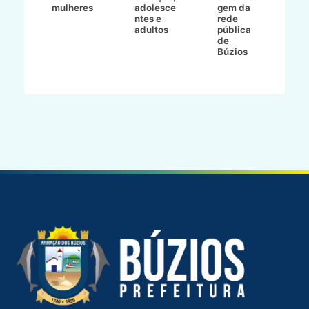
mulheres
adolesce
gem da
d
ntes e
rede
r
-
adultos
pública
p
de
m
go
Búzios
l