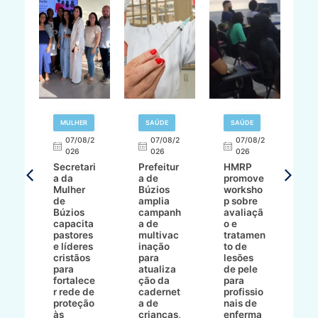
MULHER
SAÚDE
SAÚDE
07/08/2
07/08/2
07/08/2
A
026
026
026
Secretari
Prefeitur
HMRP
A
a da
a de
promove
8/2
Mulher
Búzios
worksho
de
amplia
p sobre
a
Búzios
campanh
avaliaçã
B
e
capacita
a de
o e
p
pastores
multivac
tratamen
O
e líderes
inação
to de
a
cristãos
para
lesões
E
s
para
atualiza
de pele
il
to
fortalece
ção da
para
c
r rede de
cadernet
profissio
pa
ão
proteção
a de
nais de
ç
va
às
crianças,
enferma
a