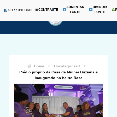
AUMENTAR
DIMINUIR
CONTRASTE
Menu
ACESSIBILIDADE:
FONTE
FONTE
Pular
para
o
conteúdo
Home
Uncategorized
Prédio próprio da Casa da Mulher Buziana é
inaugurado no bairro Rasa