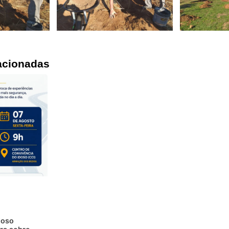
acionadas
doso