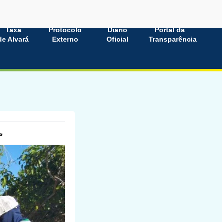
Taxa
Protocolo
Diário
Portal da
de Alvará
Externo
Oficial
Transparência
s