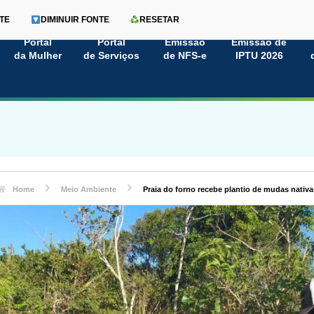
TE
DIMINUIR FONTE
RESETAR
Portal
Portal
Emissão
Emissão de
da Mulher
de Serviços
de NFS-e
IPTU 2026
Home
Meio Ambiente
Praia do forno recebe plantio de mudas nativa