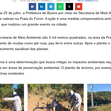
POR REDAÇÃO PMAB
25/07/2019
MEIO AMBIENTE
dia 25 de julho, a Prefeitura de Búzios por meio da Secretaria de Meio A
s nativas na Praia do Forno. A ação é uma medida compensatória ambie
 que realizou um grande evento na cidade.
retaria de Meio Ambiente são 3 mil metros quadrados, na área da Pra
antio de mudas como ipê rosa, pau ferro entre outras. Após o plantio o
escimento saudável das plantas.
a é uma determinação que busca mitigar os impactos ambientais neg
s em áreas de preservação ambiental. O plantio de árvores, por exem
ias existentes.