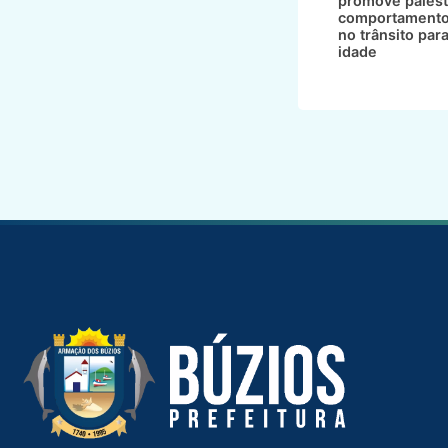
promove palest
comportamento
no trânsito par
idade