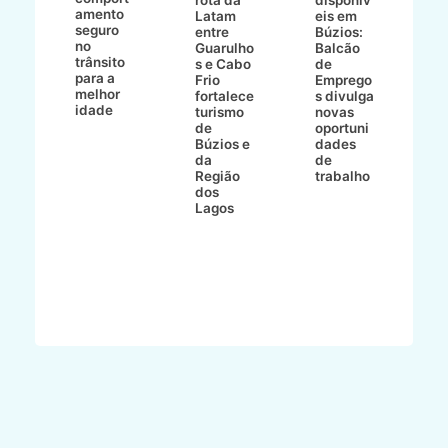
amento
e
o
Latam
eis em
seguro
e
entre
Búzios:
no
v
o
Guarulho
Balcão
trânsito
o
s e Cabo
de
para a
C
ro
Frio
Emprego
melhor
C
fortalece
s divulga
idade
io
turismo
novas
de
oportuni
m
Búzios e
dades
ão
da
de
Região
trabalho
ca
dos
Lagos
ên
al
o