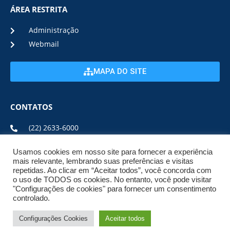
ÁREA RESTRITA
Administração
Webmail
MAPA DO SITE
CONTATOS
(22) 2633-6000
Usamos cookies em nosso site para fornecer a experiência
ENDEREÇO E HORÁRIO
mais relevante, lembrando suas preferências e visitas
repetidas. Ao clicar em “Aceitar todos”, você concorda com
o uso de TODOS os cookies. No entanto, você pode visitar
ESTRADA DA USINA, Nº 600 CENTRO, CEP: 28950-000
"Configurações de cookies" para fornecer um consentimento
DE SEGUNDA A SEXTA DE 08:00 ÀS 17:00
controlado.
Configurações Cookies
Aceitar todos
© 2026 NPI BRASIL. TODOS OS DIREITOS
RESERVADOS.