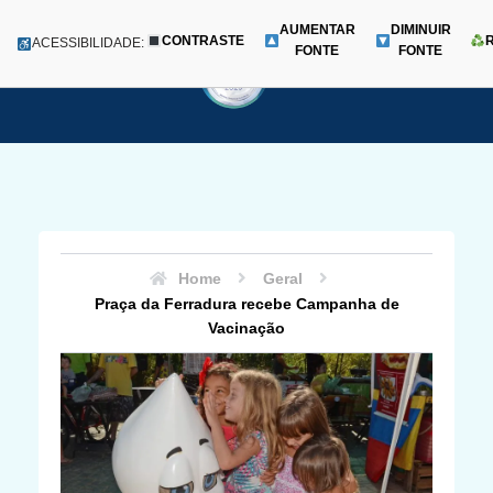
AUMENTAR
DIMINUIR
CONTRASTE
Menu
ACESSIBILIDADE:
FONTE
FONTE
Pular
para
o
conteúdo
Home
Geral
Praça da Ferradura recebe Campanha de
Vacinação