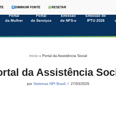
TE
DIMINUIR FONTE
RESETAR
Portal
Portal
Emissão
Emissão de
da Mulher
de Serviços
de NFS-e
IPTU 2026
Início
»
Portal da Assistência Social
rtal da Assistência Soc
por
Sistemas NPI Brasil
27/03/2025