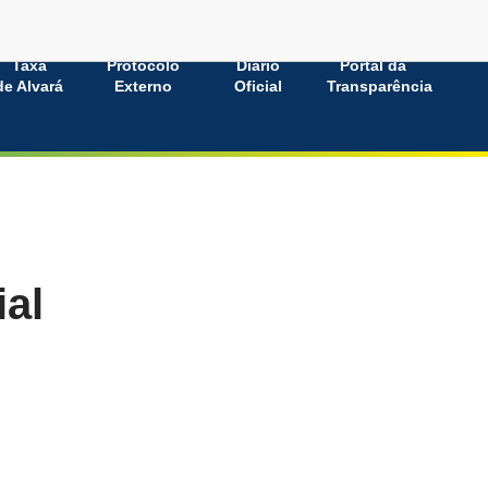
Taxa
Protocolo
Diário
Portal da
de Alvará
Externo
Oficial
Transparência
ial