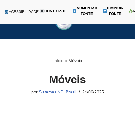
AUMENTAR
DIMINUIR
CONTRASTE
Menu
ACESSIBILIDADE:
FONTE
FONTE
Pular
para
o
conteúdo
Início
»
Móveis
Móveis
por
Sistemas NPI Brasil
24/06/2025