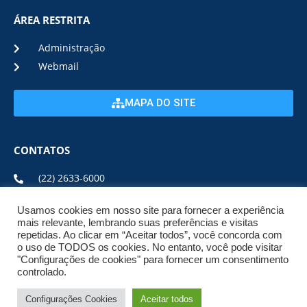
ÁREA RESTRITA
Administração
Webmail
MAPA DO SITE
CONTATOS
(22) 2633-6000
Usamos cookies em nosso site para fornecer a experiência
ENDEREÇO E HORÁRIO
mais relevante, lembrando suas preferências e visitas
repetidas. Ao clicar em “Aceitar todos”, você concorda com
o uso de TODOS os cookies. No entanto, você pode visitar
ESTRADA DA USINA, Nº 600 CENTRO, CEP: 28950-000
"Configurações de cookies" para fornecer um consentimento
DE SEGUNDA A SEXTA DE 08:00 ÀS 17:00
controlado.
Configurações Cookies
Aceitar todos