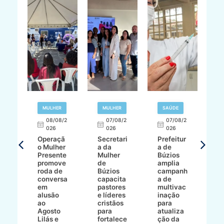
R
MULHER
MULHER
SAÚDE
E
08/08/2
07/08/2
07/08/2
026
026
026
T
Operaçã
Secretari
Prefeitur
H
o Mulher
a da
a de
p
8/2
Presente
Mulher
Búzios
w
promove
de
amplia
p
roda de
Búzios
campanh
a
tur
conversa
capacita
a de
o 
em
pastores
multivac
t
alusão
e líderes
inação
t
ré-
ao
cristãos
para
l
çõe
Agosto
para
atualiza
d
a
Lilás e
fortalece
ção da
p
a