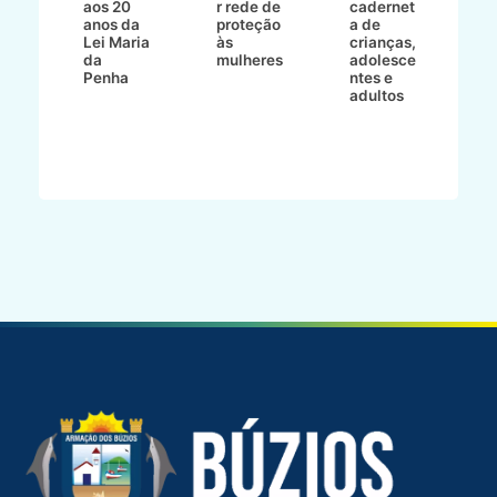
aos 20
r rede de
cadernet
pr
s
anos da
proteção
a de
n
s"
Lei Maria
às
crianças,
e
da
mulheres
adolesce
g
aç
Penha
ntes e
r
adultos
p
o
d
B