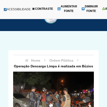
AUMENTAR
DIMINUIR
CONTRASTE
Menu
ACESSIBILIDADE:
FONTE
FONTE
Pular
para
o
conteúdo
Home
Ordem Pública
Operação Descarga Limpa é realizada em Búzios