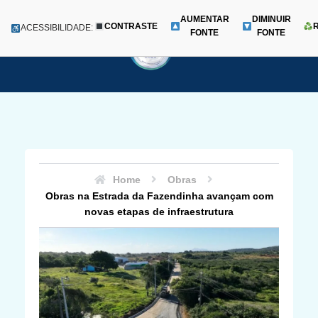
AUMENTAR
DIMINUIR
CONTRASTE
Menu
ACESSIBILIDADE:
FONTE
FONTE
Pular
para
o
conteúdo
Home
Obras
Obras na Estrada da Fazendinha avançam com
novas etapas de infraestrutura