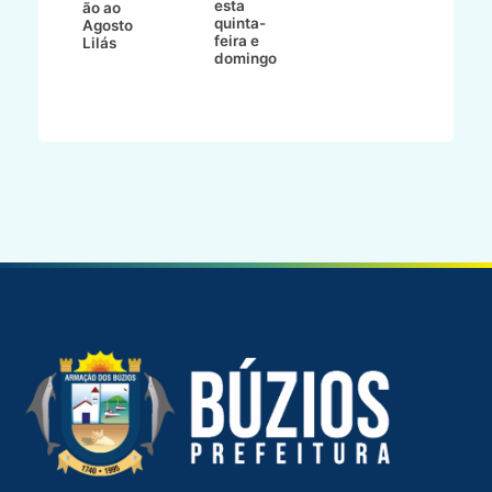
esta
ão ao
quinta-
Agosto
feira e
ho
Lilás
domingo