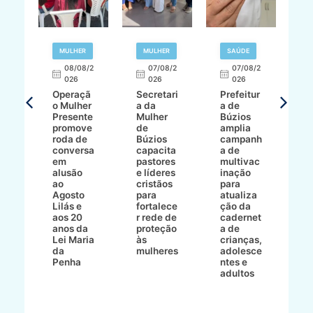
R
MULHER
MULHER
SAÚDE
E
08/08/2
07/08/2
07/08/2
026
026
026
T
Operaçã
Secretari
Prefeitur
H
o Mulher
a da
a de
p
8/2
Presente
Mulher
Búzios
w
promove
de
amplia
p
roda de
Búzios
campanh
a
tur
conversa
capacita
a de
o 
em
pastores
multivac
t
alusão
e líderes
inação
t
ré-
ao
cristãos
para
l
çõe
Agosto
para
atualiza
d
a
Lilás e
fortalece
ção da
p
a
aos 20
r rede de
cadernet
pr
s
anos da
proteção
a de
n
s"
Lei Maria
às
crianças,
e
da
mulheres
adolesce
g
aç
Penha
ntes e
r
adultos
p
o
d
B