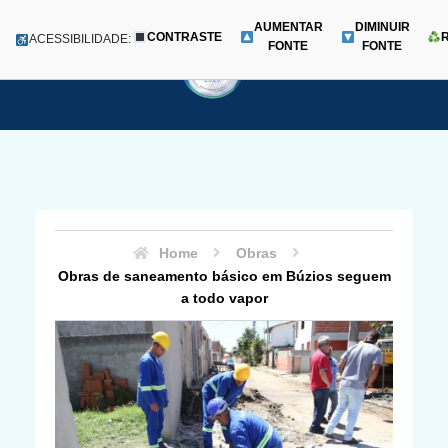
AUMENTAR
DIMINUIR
CONTRASTE
Menu
ACESSIBILIDADE:
FONTE
FONTE
Pular
para
o
conteúdo
Home
Obras
Obras de saneamento básico em Búzios seguem
a todo vapor