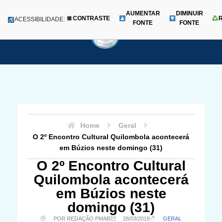
AUMENTAR
DIMINUIR
CONTRASTE
Menu
ACESSIBILIDADE:
FONTE
FONTE
Pular
para
o
conteúdo
Home
Geral
O 2º Encontro Cultural Quilombola acontecerá
em Búzios neste domingo (31)
O 2º Encontro Cultural
Quilombola acontecerá
em Búzios neste
domingo (31)
POR REDAÇÃO PMAB
28/03/2019
GERAL