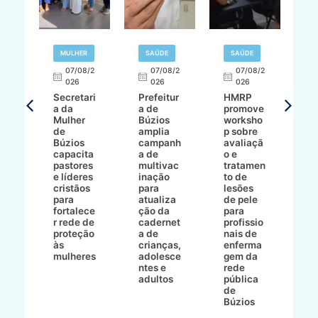
MULHER
SAÚDE
SAÚDE
07/08/2
07/08/2
07/08/2
A
026
026
026
Secretari
Prefeitur
HMRP
A
a da
a de
promove
8/2
Mulher
Búzios
worksho
de
amplia
p sobre
a
Búzios
campanh
avaliaçã
B
e
capacita
a de
o e
p
pastores
multivac
tratamen
O
e líderes
inação
to de
a
cristãos
para
lesões
E
s
para
atualiza
de pele
il
to
fortalece
ção da
para
c
r rede de
cadernet
profissio
pa
ão
proteção
a de
nais de
ç
va
às
crianças,
enferma
a
mulheres
adolesce
gem da
d
ntes e
rede
r
-
adultos
pública
p
de
m
go
Búzios
l