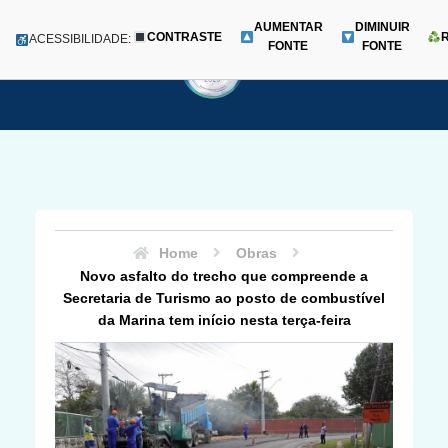
AUMENTAR
DIMINUIR
CONTRASTE
Menu
ACESSIBILIDADE:
FONTE
FONTE
Pular
para
o
conteúdo
Home
Obras
Novo asfalto do trecho que compreende a
Secretaria de Turismo ao posto de combustível
da Marina tem início nesta terça-feira