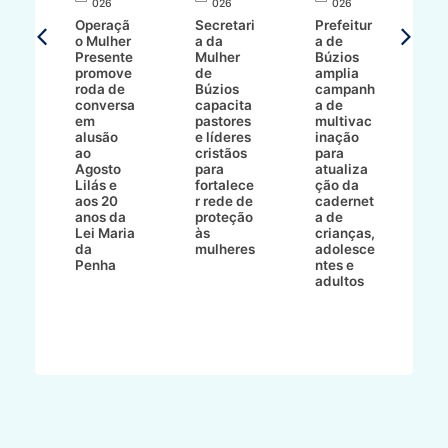
026
026
026
T
Operaçã
Secretari
Prefeitur
H
o Mulher
a da
a de
p
8/2
Presente
Mulher
Búzios
w
promove
de
amplia
p
roda de
Búzios
campanh
a
tur
conversa
capacita
a de
o 
em
pastores
multivac
t
alusão
e líderes
inação
t
ré-
ao
cristãos
para
l
çõe
Agosto
para
atualiza
d
a
Lilás e
fortalece
ção da
p
a
aos 20
r rede de
cadernet
pr
s
anos da
proteção
a de
n
s"
Lei Maria
às
crianças,
e
da
mulheres
adolesce
g
aç
Penha
ntes e
r
adultos
p
o
d
B