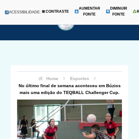
AUMENTAR
DIMINUIR
CONTRASTE
Menu
ACESSIBILIDADE:
FONTE
FONTE
Pular
para
o
conteúdo
Home
Esportes
No último final de semana aconteceu em Búzios
mais uma edição do TEQBALL Challenger Cup.