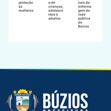
ão
proteção
a de
nais de
ç
va
às
crianças,
enferma
a
mulheres
adolesce
gem da
d
ntes e
rede
r
-
adultos
pública
p
de
m
go
Búzios
l