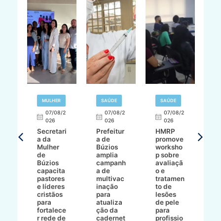
MULHER
SAÚDE
SAÚDE
07/08/2
07/08/2
07/08/2
A
026
026
026
Secretari
Prefeitur
HMRP
A
a da
a de
promove
8/2
Mulher
Búzios
worksho
de
amplia
p sobre
a
Búzios
campanh
avaliaçã
B
e
capacita
a de
o e
p
pastores
multivac
tratamen
O
e líderes
inação
to de
a
cristãos
para
lesões
E
s
para
atualiza
de pele
il
to
fortalece
ção da
para
c
r rede de
cadernet
profissio
pa