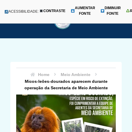
AUMENTAR
DIMINUIR
CONTRASTE
Menu
ACESSIBILIDADE:
FONTE
FONTE
Pular
para
o
conteúdo
Home
Meio Ambiente
Micos-leões-dourados aparecem durante
operação da Secretaria de Meio Ambiente