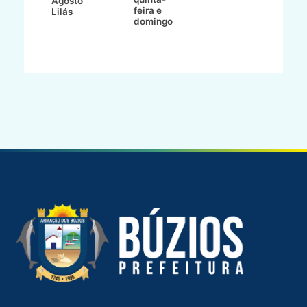
Agosto
feira e
ho
Lilás
domingo