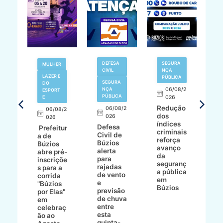
V
DEFESA
SEGURA
MULHER
N
CIVIL
NÇA
LAZER E
PÚBLICA
SEGURA
DO
,
NÇA
06/08/2
ESPORT
L
S
PÚBLICA
E
026
a
Redução
06/08/2
06/08/2
I
dos
026
8/2
026
p
índices
Defesa
p
Prefeitur
criminais
Civil de
s
a de
reforça
Búzios
c
ív
Búzios
avanço
alerta
a
abre pré-
da
para
s
:
inscriçõe
seguranç
rajadas
n
s para a
a pública
de vento
tr
corrida
em
e
p
go
"Búzios
Búzios
previsão
m
lga
por Elas"
de chuva
i
em
entre
ni
celebraç
esta
ão ao
quinta-