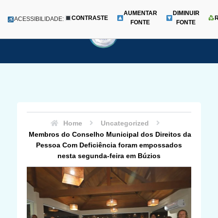
AUMENTAR
DIMINUIR
CONTRASTE
Menu
ACESSIBILIDADE:
FONTE
FONTE
Pular
para
o
conteúdo
Home
Uncategorized
Membros do Conselho Municipal dos Direitos da
Pessoa Com Deficiência foram empossados
nesta segunda-feira em Búzios