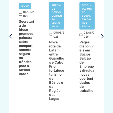
TURISM
DESENV
IDOSO
O E
OLVIMEN
05/08/2
V
DESENV
TO
N
026
OLVIMEN
SOCIAL,
TO
TRABAL
Secretari
H
ECONÔ
HO E
a do
M
MICO
RENDA
Idoso
l
8/2
05/08/2
05/08/2
promove
R
026
026
palestra
o
sobre
r
Nova
Vagas
comport
n
e
rota da
disponív
amento
e
o
Latam
eis em
seguro
e
entre
Búzios:
no
v
o
Guarulho
Balcão
trânsito
o
s e Cabo
de
para a
C
ro
Frio
Emprego
melhor
C
fortalece
s divulga
idade
io
turismo
novas
de
oportuni
m
Búzios e
dades
ão
da
de
Região
trabalho
ca
dos
Lagos
ên
al