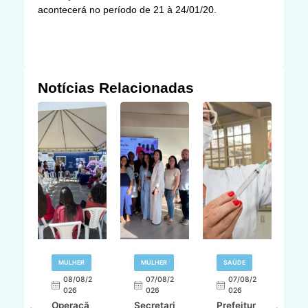
acontecerá no período de 21 à 24/01/20.
Notícias Relacionadas
R
MULHER
MULHER
SAÚDE
E
08/08/2
07/08/2
07/08/2
026
026
026
T
Operaçã
Secretari
Prefeitur
H