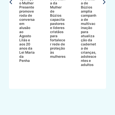
o Mulher
a da
a de
p
8/2
Presente
Mulher
Búzios
w
promove
de
amplia
p
roda de
Búzios
campanh
a
tur
conversa
capacita
a de
o 
em
pastores
multivac
t
alusão
e líderes
inação
t
ré-
ao
cristãos
para
l
çõe
Agosto
para
atualiza
d
a
Lilás e
fortalece
ção da
p
a
aos 20
r rede de
cadernet
pr
s
anos da
proteção
a de
n
s"
Lei Maria
às
crianças,
e
da
mulheres
adolesce
g
aç
Penha
ntes e
r
adultos
p
o
d
B