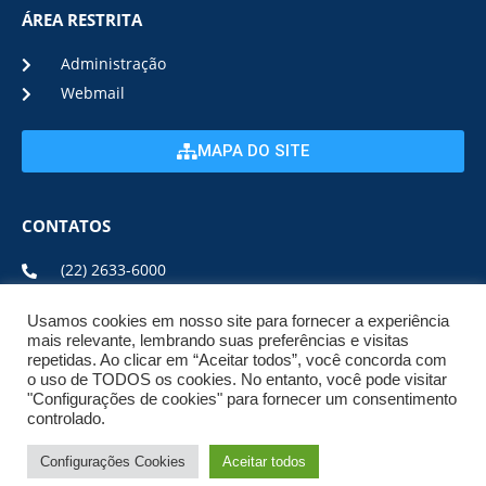
ÁREA RESTRITA
Administração
Webmail
MAPA DO SITE
CONTATOS
(22) 2633-6000
Usamos cookies em nosso site para fornecer a experiência
ENDEREÇO E HORÁRIO
mais relevante, lembrando suas preferências e visitas
repetidas. Ao clicar em “Aceitar todos”, você concorda com
o uso de TODOS os cookies. No entanto, você pode visitar
ESTRADA DA USINA, Nº 600 CENTRO, CEP: 28950-000
"Configurações de cookies" para fornecer um consentimento
DE SEGUNDA A SEXTA DE 08:00 ÀS 17:00
controlado.
Configurações Cookies
Aceitar todos
© 2026 NPI BRASIL. TODOS OS DIREITOS
RESERVADOS.