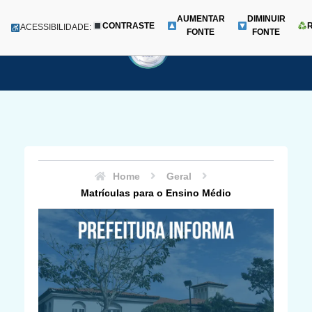
AUMENTAR
DIMINUIR
CONTRASTE
Menu
ACESSIBILIDADE:
FONTE
FONTE
Pular
para
o
conteúdo
Home
Geral
Matrículas para o Ensino Médio