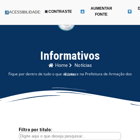
AUMENTAR
CONTRASTE
Menu
ACESSIBILIDADE:
FONTE
Pular
para
o
conteúdo
Informativos
Home
Notícias
Fique por dentro de tudo o que acontece na Prefeitura de Armação dos Búzios
Filtro por título: