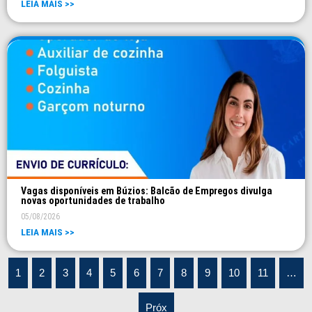
LEIA MAIS >>
Vagas disponíveis em Búzios: Balcão de Empregos divulga
novas oportunidades de trabalho
05/08/2026
LEIA MAIS >>
1
2
3
4
5
6
7
8
9
10
11
…
Próx