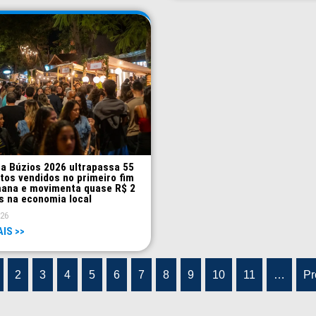
a Búzios 2026 ultrapassa 55
atos vendidos no primeiro fim
ana e movimenta quase R$ 2
s na economia local
026
AIS >>
2
3
4
5
6
7
8
9
10
11
…
Pr