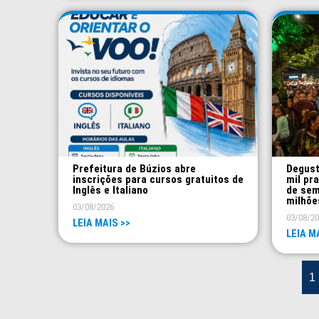
Prefeitura de Búzios abre
Degust
inscrições para cursos gratuitos de
mil pr
Inglês e Italiano
de sem
milhõe
03/08/2026
03/08/2
LEIA MAIS >>
LEIA M
1