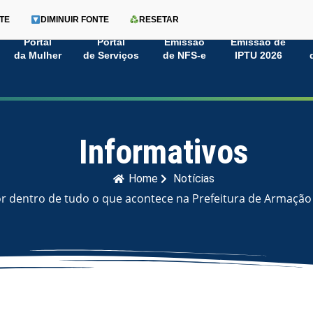
TE
DIMINUIR FONTE
RESETAR
Portal
Portal
Emissão
Emissão de
da Mulher
de Serviços
de NFS-e
IPTU 2026
Informativos
Home
Notícias
or dentro de tudo o que acontece na Prefeitura de Armação