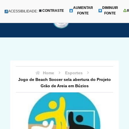
AUMENTAR
DIMINUIR
CONTRASTE
Menu
ACESSIBILIDADE:
FONTE
FONTE
Pular
para
o
conteúdo
Home
Esportes
Jogo de Beach Soccer sela abertura do Projeto
Grão de Areia em Búzios