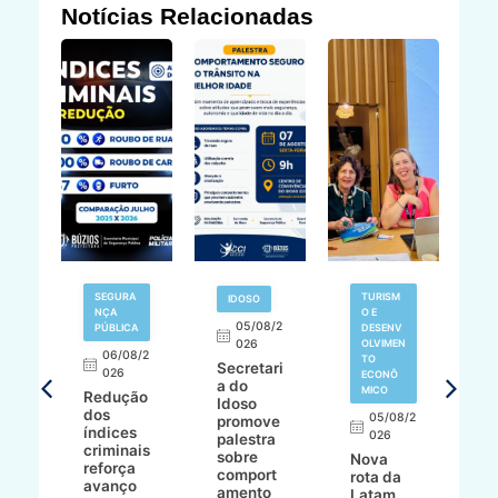
Notícias Relacionadas
E
SEGURA
TURISM
IDOSO
NÇA
O E
05/08/2
T
PÚBLICA
DESENV
026
OLVIMEN
06/08/2
TO
Secretari
8/2
026
ECONÔ
a do
MICO
Redução
Idoso
ur
dos
05/08/2
promove
índices
026
palestra
criminais
sobre
Nova
V
a
reforça
comport
rota da
d
ad
avanço
amento
Latam
e