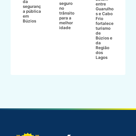
da
seguro
entre
B
mp
seguranç
no
Guarulho
B
do
a pública
trânsito
s e Cabo
d
am
em
para a
Frio
E
a
Búzios
melhor
fortalece
s
idade
turismo
n
de
o
Búzios e
d
da
d
Região
t
dos
Lagos