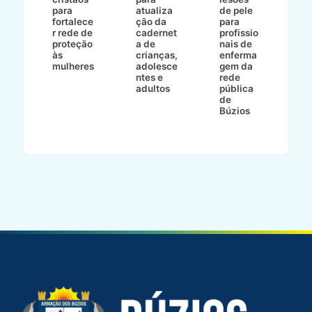
E
s
para
atualiza
de pele
il
to
fortalece
ção da
para
c
r rede de
cadernet
profissio
pa
ão
proteção
a de
nais de
ç
va
às
crianças,
enferma
a
mulheres
adolesce
gem da
d
ntes e
rede
r
-
adultos
pública
p
de
m
go
Búzios
l