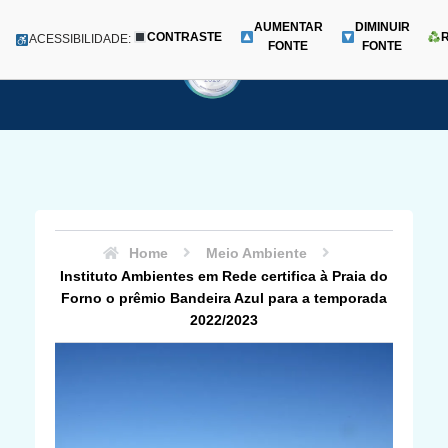
AUMENTAR
DIMINUIR
CONTRASTE
Menu
ACESSIBILIDADE:
FONTE
FONTE
Pular
para
o
conteúdo
Home
Meio Ambiente
Instituto Ambientes em Rede certifica à Praia do
Forno o prêmio Bandeira Azul para a temporada
2022/2023