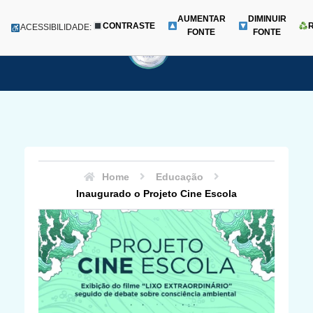
AUMENTAR
DIMINUIR
CONTRASTE
Menu
ACESSIBILIDADE:
FONTE
FONTE
Pular
para
o
conteúdo
Home
Educação
Inaugurado o Projeto Cine Escola