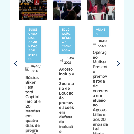
ER
SUBSE
EDUC
MULHE
MU
O
CRETA
AÇÃO,
R
R
POR
RIA DE
CIÊNCI
08/08
0
COMU
A E
/2026
2
NICAÇ
TECNO
0/08/
ÃO E
LOGIA
Operaç
Sec
026
EVENT
ão
ria 
10/08/
OS
Mulher
Mul
2026
ios
10/08/
Present
de
Agosto
ne
2026
e
Búz
Inclusiv
tas
promov
cap
Búzios
o:
e roda
a
Biker
Secreta
cult
de
pas
Fest
ria de
smo
convers
s e
terá
Educaç
a em
líd
Capital
ão
pet
alusão
cri
Inicial e
promov
 da
ao
par
20
e ações
FF
Agosto
for
bandas
em
te
Lilás e
er 
em
defesa
ado
aos 20
de
quatro
da
anos da
pro
dias de
inclusã
Lei
o à
progra
o
Maria
mul