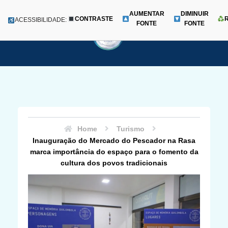
AUMENTAR
DIMINUIR
CONTRASTE
Menu
ACESSIBILIDADE:
FONTE
FONTE
Pular
para
o
conteúdo
Home
Turismo
Inauguração do Mercado do Pescador na Rasa
marca importância do espaço para o fomento da
cultura dos povos tradicionais