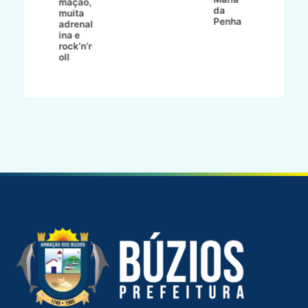
mação,
da
es
muita
Penha
adrenal
ina e
rock’n’r
oll